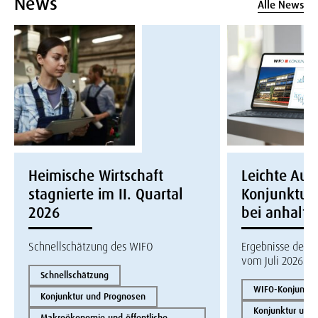
News
Alle News
Heimische Wirtschaft
Leichte Auf
stagnierte im II. Quartal
Konjunktur
2026
bei anhalte
Schnellschätzung des WIFO
Ergebnisse des W
vom Juli 2026
Schnellschätzung
WIFO-Konjunktur
Konjunktur und Prognosen
Konjunktur und
Makroökonomie und öffentliche