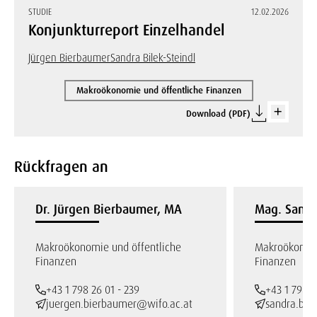
STUDIE
12.02.2026
Konjunkturreport Einzelhandel
Jürgen Bierbaumer
Sandra Bilek-Steindl
Makroökonomie und öffentliche Finanzen
Download (PDF)
Rückfragen an
Dr. Jürgen Bierbaumer, MA
Mag. Sandra
Makroökonomie und öffentliche
Makroökonomi
Finanzen
Finanzen
+43 1 798 26 01 - 239
+43 1 798 2
juergen.bierbaumer@wifo.ac.at
sandra.bile