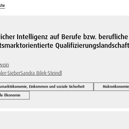
kte
cher Intelligenz auf Berufe bzw. berufliche
itsmarktorientierte Qualifizierungslandschaf
lwein
ler-Sieber
Sandra Bilek-Steindl
tsmarktökonomie, Einkommen und soziale Sicherheit
Makroökonomie 
nale Ökonomie