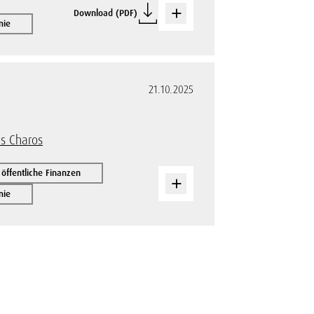
Download (PDF)
mie
21.10.2025
n
s Charos
ffentliche Finanzen
mie