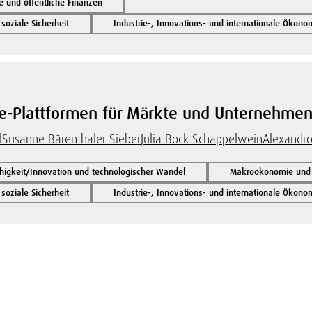
und öffentliche Finanzen
oziale Sicherheit
Industrie-, Innovations- und internationale Ökono
e-Plattformen für Märkte und Unternehme
l
Susanne Bärenthaler-Sieber
Julia Bock-Schappelwein
Alexandro
igkeit/Innovation und technologischer Wandel
Makroökonomie und ö
oziale Sicherheit
Industrie-, Innovations- und internationale Ökono