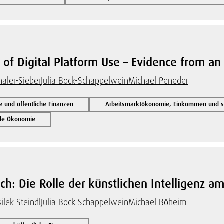
 of Digital Platform Use – Evidence from an
aler-Sieber
Julia Bock-Schappelwein
Michael Peneder
und öffentliche Finanzen
Arbeitsmarktökonomie, Einkommen und soz
nale Ökonomie
ich: Die Rolle der künstlichen Intelligenz am
ilek-Steindl
Julia Bock-Schappelwein
Michael Böheim