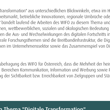
Transformation" aus unterschiedlichen Blickwinkeln, etwa im
eitsmarkt, betriebliche Innovationen, regionale Umbrüche o
" bündelt laufend die Arbeiten des WIFO zu diesem Thema und
hen, wettbewerblichen, sozialen und ökologischen Bedeutung de
en die Aus- und Wechselwirkungen des digitalen Fortschritts in
ale Forschungsthemen sind die Breitbandinfrastruktur, die Digi
formen im Unternehmenssektor sowie das Zusammenspiel von Di
sbefragung des WIFO für Österreich, dass die Mehrheit der he
en Bereichen Kommunikation, Information und Werbung sowie Pe
ng der Sichtbarkeit bzw. Erreichbarkeit von Zielgruppen und S
m Thema "Digitale Transformation"