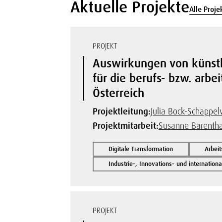
Aktuelle Projekte
Alle Proje
PROJEKT
Auswirkungen von künstli
für die berufs- bzw. arbe
Österreich
Projektleitung:
Julia Bock-Schappe
Projektmitarbeit:
Susanne Bärentha
Digitale Transformation
Arbei
Industrie-, Innovations- und internatio
PROJEKT