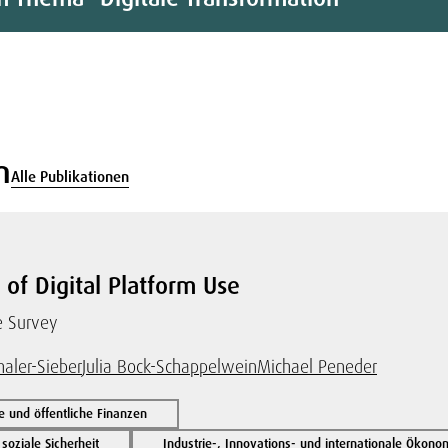
n
Alle Publikationen
 of Digital Platform Use
e Survey
aler-Sieber
Julia Bock-Schappelwein
Michael Peneder
und öffentliche Finanzen
oziale Sicherheit
Industrie-, Innovations- und internationale Ökono