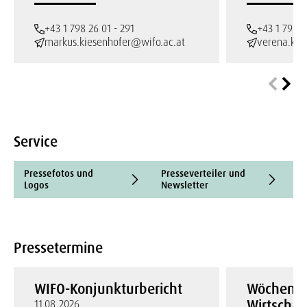
+43 1 798 26 01 - 291
+43 1 798 2
markus.kiesenhofer@wifo.ac.at
verena.kra
Service
Pressefotos und
Presseverteiler und
V
Logos
Newsletter
Pressetermine
WIFO-Konjunkturbericht
Wöchentli
Wirtschaf
11.08.2026