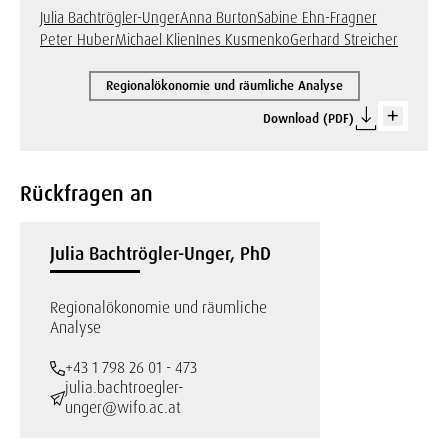
Julia Bachtrögler-Unger
Anna Burton
Sabine Ehn-Fragner
Peter Huber
Michael Klien
Ines Kusmenko
Gerhard Streicher
Regionalökonomie und räumliche Analyse
Download (PDF)
Rückfragen an
Julia Bachtrögler-Unger, PhD
Regionalökonomie und räumliche
Analyse
+43 1 798 26 01 - 473
julia.bachtroegler-
unger@wifo.ac.at