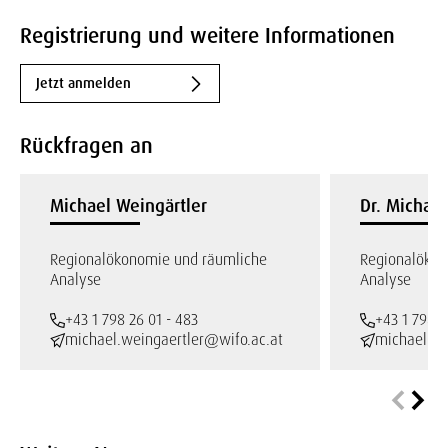
Registrierung und weitere Informationen
Jetzt anmelden
Rückfragen an
Michael Weingärtler
Dr. Michael
Regionalökonomie und räumliche
Regionalökon
Analyse
Analyse
+43 1 798 26 01 - 483
+43 1 798 2
michael.weingaertler@wifo.ac.at
michael.kl