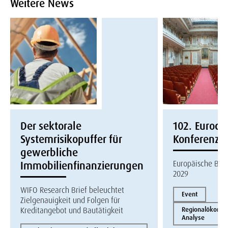
Weitere News
Der sektorale
102. Eurocon
Systemrisikopuffer für
Konferenz
gewerbliche
Europäische Bau
Immobilienfinanzierungen
2029
WIFO Research Brief beleuchtet
Event
Zielgenauigkeit und Folgen für
Kreditangebot und Bautätigkeit
Regionalökonom
Analyse