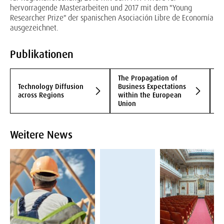
hervorragende Masterarbeiten und 2017 mit dem "Young
Researcher Prize" der spanischen Asociación Libre de Economía
ausgezeichnet.
Publikationen
The Propagation of
I
Technology Diffusion
Business Expectations
T
across Regions
within the European
t
Union
Fi
Weitere News