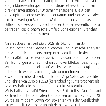
von regionaler Technologieadaption über den Austausch von
Konjunkturerwartungen im Produktionsnetzwerk bis hin zur
direkten Interaktion auf Unternehmensebene. Die Arbeit
verknüpft moderne Methoden der Raum- und Netzwerkanalyse
mit hochwertigen Mikro- und Makrodaten und zeigt, dass
Diffusionsprozesse auf verschiedenen Ebenen wesentlich dazu
beitragen, das ökonomische Umfeld von Regionen, Branchen
und Unternehmen zu formen.
Anja Sebbesen ist seit März 2023 als Ökonomin in der
Forschungsgruppe "Regionalökonomie und räumliche Analyse"
am WIFO tätig. Ihre Forschungsinteressen liegen in der
Regionalökonomie, wobei sie sich insbesondere mit regionalen
Verflechtungen und räumlichen Spillover-Effekten beschäftigt.
Wiederum mit dem Fokus auf wechselseitige Abhängigkeiten,
arbeitet sie weiters zur Frage, wie Unternehmen ihre
Erwartungen über die Zukunft bilden. Anja Sebbesen forschte
und lehrte von 2016 bis 2023 (karenzbedingt unterbrochen) als
wissenschaftliche Mitarbeiterin und PhD-Studentin an der
Wirtschaftsuniversität Wien. In dieser Zeit hielt sie Vorträge auf
zahlreichen internationalen Konferenzen und Workshops. 2020
wurde sie mit dem Edwin-von-Böventer-Preis der Gesellschaft
für Regionalforschung, 2018 mit dem FIW-Award für