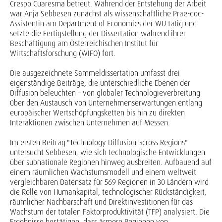
Crespo Cuaresma betreut. Während der Entstehung der Arbeit
war Anja Sebbesen zunächst als wissenschaftliche Prae-doc-
Assistentin am Department of Economics der WU tätig und
setzte die Fertigstellung der Dissertation während ihrer
Beschäftigung am Österreichischen Institut für
Wirtschaftsforschung (WIFO) fort.
Die ausgezeichnete Sammeldissertation umfasst drei
eigenständige Beiträge, die unterschiedliche Ebenen der
Diffusion beleuchten – von globaler Technologieverbreitung
über den Austausch von Unternehmenserwartungen entlang
europäischer Wertschöpfungsketten bis hin zu direkten
Interaktionen zwischen Unternehmen auf Messen.
Im ersten Beitrag "Technology Diffusion across Regions"
untersucht Sebbesen, wie sich technologische Entwicklungen
über subnationale Regionen hinweg ausbreiten. Aufbauend auf
einem räumlichen Wachstumsmodell und einem weltweit
vergleichbaren Datensatz für 569 Regionen in 30 Ländern wird
die Rolle von Humankapital, technologischer Rückständigkeit,
räumlicher Nachbarschaft und Direktinvestitionen für das
Wachstum der totalen Faktorproduktivität (TFP) analysiert. Die
Ergebnisse bestätigen, dass ärmere Regionen von