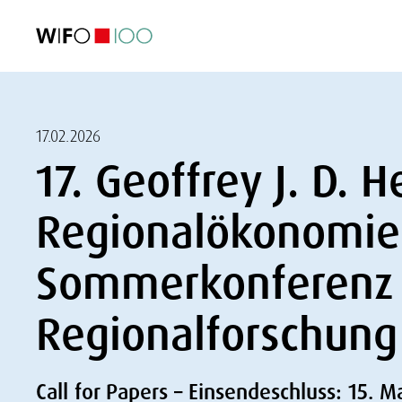
AKTUELL
AKTUELL
AKTUELL
AKTUELL
Außenhandel
Außenhandel
Außenhandel
Außenhandel
Visualisierungen
Visualisierungen
Visualisierungen
Visualisierungen
WIFO-Wirtsc
WIFO-Wirtsc
WIFO-Wirtsc
WIFO-Wirtsc
17.02.2026
17. Geoffrey J. D.
Regionalökonomie 
Sommerkonferenz d
Regionalforschung
Call for Papers – Einsendeschluss: 15. M