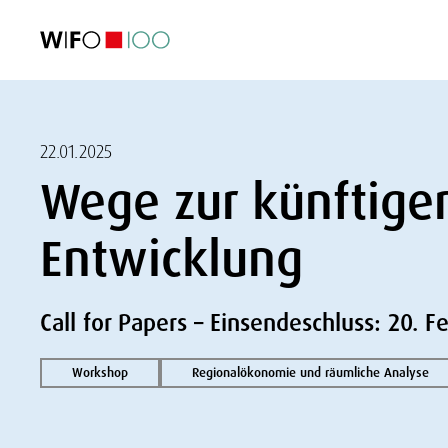
AKTUELL
AKTUELL
AKTUELL
AKTUELL
Außenhandel
Außenhandel
Außenhandel
Außenhandel
Visualisierungen
Visualisierungen
Visualisierungen
Visualisierungen
WIFO-Wirtsc
WIFO-Wirtsc
WIFO-Wirtsc
WIFO-Wirtsc
22.01.2025
Wege zur künftige
Entwicklung
Call for Papers – Einsendeschluss: 20. F
Workshop
Regionalökonomie und räumliche Analyse