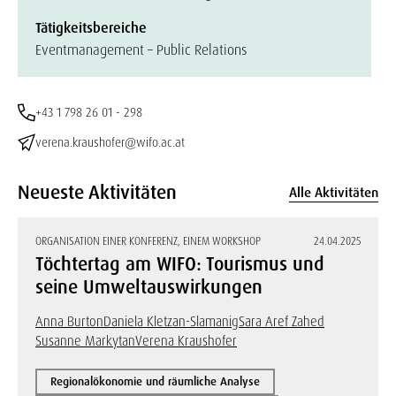
Tätigkeitsbereiche
Eventmanagement – Public Relations
+43 1 798 26 01 - 298
verena.kraushofer@wifo.ac.at
Neueste Aktivitäten
Alle Aktivitäten
ORGANISATION EINER KONFERENZ, EINEM WORKSHOP
24.04.2025
Töchtertag am WIFO: Tourismus und
seine Umweltauswirkungen
Anna Burton
Daniela Kletzan-Slamanig
Sara Aref Zahed
Susanne Markytan
Verena Kraushofer
Regionalökonomie und räumliche Analyse