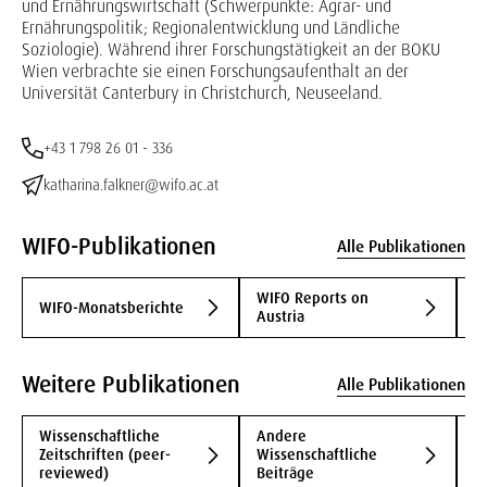
und Ernährungswirtschaft (Schwerpunkte: Agrar- und
Ernährungspolitik; Regionalentwicklung und Ländliche
Soziologie). Während ihrer Forschungstätigkeit an der BOKU
Wien verbrachte sie einen Forschungsaufenthalt an der
Universität Canterbury in Christchurch, Neuseeland.
+43 1 798 26 01 - 336
katharina.falkner@wifo.ac.at
WIFO-Publikationen
Alle Publikationen
WIFO Reports on
WIFO-Monatsberichte
S
Austria
Weitere Publikationen
Alle Publikationen
Wissenschaftliche
Andere
B
Zeitschriften (peer-
Wissenschaftliche
B
reviewed)
Beiträge