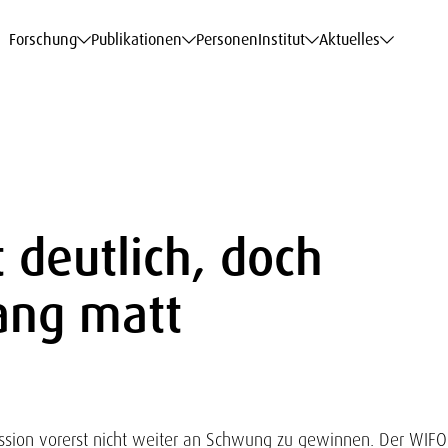
haftsdaten
haftsdaten
haftsdaten
haftsdaten
Karriere
Karriere
Karriere
Karriere
Modelle am WIFO
Modelle am WIFO
Modelle am WIFO
Modelle am WIFO
Forschung
Publikationen
Personen
Institut
Aktuelles
t deutlich, doch
lang matt
ession vorerst nicht weiter an Schwung zu gewinnen. Der WIFO