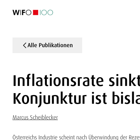
AKTUELL
AKTUELL
AKTUELL
AKTUELL
Außenhandel
Außenhandel
Außenhandel
Außenhandel
Visualisierungen
Visualisierungen
Visualisierungen
Visualisierungen
WIFO-Wirtsc
WIFO-Wirtsc
WIFO-Wirtsc
WIFO-Wirtsc
Alle Publikationen
Inflationsrate sink
Konjunktur ist bis
Marcus Scheiblecker
Österreichs Industrie scheint nach Überwindung der Rez