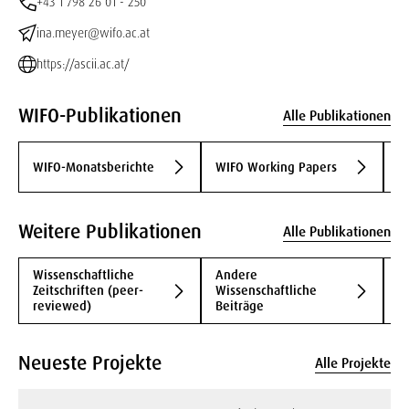
+43 1 798 26 01 - 250
ina.meyer@wifo.ac.at
https://ascii.ac.at/
WIFO-Publikationen
Alle Publikationen
W
WIFO-Monatsberichte
WIFO Working Papers
A
Weitere Publikationen
Alle Publikationen
Wissenschaftliche
Andere
B
Zeitschriften (peer-
Wissenschaftliche
B
reviewed)
Beiträge
Neueste Projekte
Alle Projekte