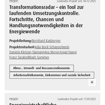
PROJEKT
Laufendes Projekt seit: 04.12.2025
Transformationsradar – ein Tool zur
laufenden Umsetzungskontrolle.
Fortschritte, Chancen und
Handlungsnotwendigkeiten in der
Energiewende
Projektleitung:
Bernhard Kasberger
Projektmitarbeit:
Julia Bock-Schappelwein
Daniela Kletzan-Slamanig
Ina Meyer
Asjad Naqvi
Franz Sinabell
Mark Sommer
Klima-, Umwelt- und Ressourcenökonomie
Arbeitsmarktökonomie, Einkommen und soziale Sicherheit
PROJEKT
Laufendes Projekt seit: 17.09.2025