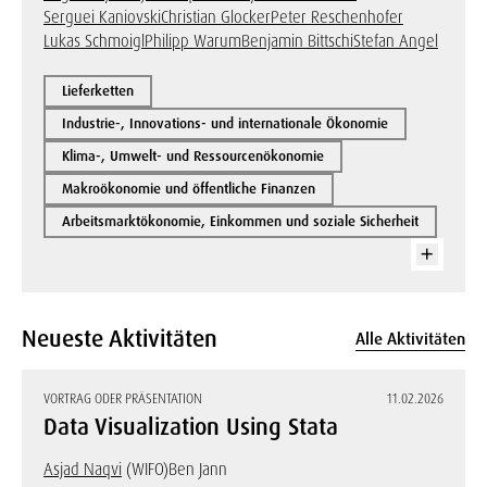
Serguei Kaniovski
Christian Glocker
Peter Reschenhofer
Lukas Schmoigl
Philipp Warum
Benjamin Bittschi
Stefan Angel
Lieferketten
Industrie-, Innovations- und internationale Ökonomie
Klima-, Umwelt- und Ressourcenökonomie
Makroökonomie und öffentliche Finanzen
Arbeitsmarktökonomie, Einkommen und soziale Sicherheit
Neueste Aktivitäten
Alle Aktivitäten
VORTRAG ODER PRÄSENTATION
11.02.2026
Data Visualization Using Stata
Asjad Naqvi
(WIFO)
Ben Jann