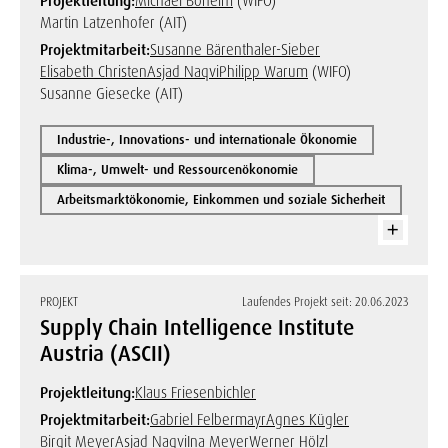
Projektleitung:
Michael Böheim
(WIFO)
Martin Latzenhofer (AIT)
Projektmitarbeit:
Susanne Bärenthaler-Sieber
Elisabeth Christen
Asjad Naqvi
Philipp Warum
(WIFO)
Susanne Giesecke (AIT)
Industrie-, Innovations- und internationale Ökonomie
Klima-, Umwelt- und Ressourcenökonomie
Arbeitsmarktökonomie, Einkommen und soziale Sicherheit
PROJEKT
Laufendes Projekt seit: 20.06.2023
Supply Chain Intelligence Institute
Austria (ASCII)
Projektleitung:
Klaus Friesenbichler
Projektmitarbeit:
Gabriel Felbermayr
Agnes Kügler
Birgit Meyer
Asjad Naqvi
Ina Meyer
Werner Hölzl