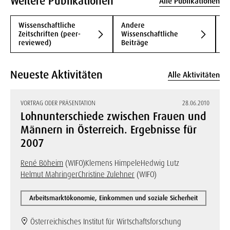
Weitere Publikationen
Alle Publikationen
Wissenschaftliche
Andere
B
Zeitschriften (peer-
Wissenschaftliche
B
reviewed)
Beiträge
Neueste Aktivitäten
Alle Aktivitäten
VORTRAG ODER PRÄSENTATION
28.06.2010
Lohnunterschiede zwischen Frauen und
Männern in Österreich. Ergebnisse für
2007
René Böheim
(WIFO)
Klemens Himpele
Hedwig Lutz
Helmut Mahringer
Christine Zulehner
(WIFO)
Arbeitsmarktökonomie, Einkommen und soziale Sicherheit
Österreichisches Institut für Wirtschaftsforschung