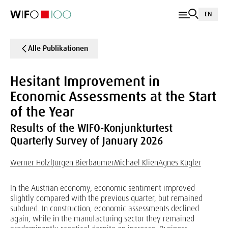
EN
Alle Publikationen
Hesitant Improvement in
Economic Assessments at the Start
of the Year
Results of the WIFO-Konjunkturtest
Quarterly Survey of January 2026
Werner Hölzl
Jürgen Bierbaumer
Michael Klien
Agnes Kügler
In the Austrian economy, economic sentiment improved
slightly compared with the previous quarter, but remained
subdued. In construction, economic assessments declined
again, while in the manufacturing sector they remained