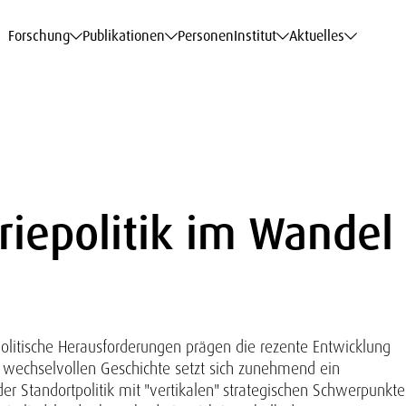
haftsdaten
haftsdaten
haftsdaten
haftsdaten
Karriere
Karriere
Karriere
Karriere
Modelle am WIFO
Modelle am WIFO
Modelle am WIFO
Modelle am WIFO
Forschung
Publikationen
Personen
Institut
Aktuelles
riepolitik im Wandel
olitische Herausforderungen prägen die rezente Entwicklung
d wechselvollen Geschichte setzt sich zunehmend ein
er Standortpolitik mit "vertikalen" strategischen Schwerpunkt