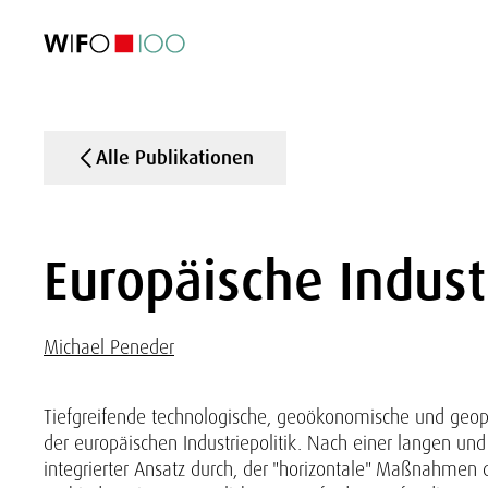
AKTUELL
AKTUELL
AKTUELL
AKTUELL
Außenhandel
Außenhandel
Außenhandel
Außenhandel
Visualisierungen
Visualisierungen
Visualisierungen
Visualisierungen
WIFO-Wirtsc
WIFO-Wirtsc
WIFO-Wirtsc
WIFO-Wirtsc
Alle Publikationen
Europäische Indust
Michael Peneder
Tiefgreifende technologische, geoökonomische und geop
der europäischen Industriepolitik. Nach einer langen un
integrierter Ansatz durch, der "horizontale" Maßnahmen d