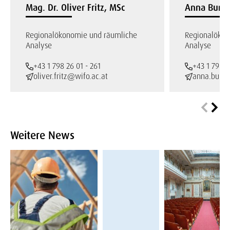
Mag. Dr. Oliver Fritz, MSc
Anna Burto
Regionalökonomie und räumliche
Regionalökon
Analyse
Analyse
+43 1 798 26 01 - 261
+43 1 798 2
oliver.fritz@wifo.ac.at
anna.burto
Weitere News