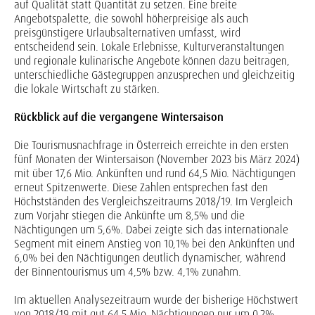
auf Qualität statt Quantität zu setzen. Eine breite
Angebotspalette, die sowohl höherpreisige als auch
preisgünstigere Urlaubsalternativen umfasst, wird
entscheidend sein. Lokale Erlebnisse, Kulturveranstaltungen
und regionale kulinarische Angebote können dazu beitragen,
unterschiedliche Gästegruppen anzusprechen und gleichzeitig
die lokale Wirtschaft zu stärken.
Rückblick auf die vergangene Wintersaison
Die Tourismusnachfrage in Österreich erreichte in den ersten
fünf Monaten der Wintersaison (November 2023 bis März 2024)
mit über 17,6 Mio. Ankünften und rund 64,5 Mio. Nächtigungen
erneut Spitzenwerte. Diese Zahlen entsprechen fast den
Höchstständen des Vergleichszeitraums 2018/19. Im Vergleich
zum Vorjahr stiegen die Ankünfte um 8,5% und die
Nächtigungen um 5,6%. Dabei zeigte sich das internationale
Segment mit einem Anstieg von 10,1% bei den Ankünften und
6,0% bei den Nächtigungen deutlich dynamischer, während
der Binnentourismus um 4,5% bzw. 4,1% zunahm.
Im aktuellen Analysezeitraum wurde der bisherige Höchstwert
von 2018/19 mit gut 64,5 Mio. Nächtigungen nur um 0,2%