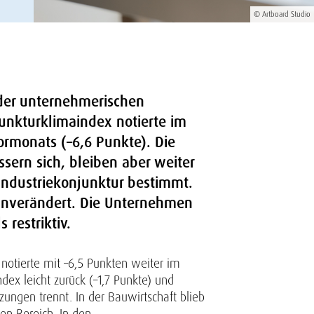
© Artboard Studio
 der unternehmerischen
unkturklimaindex notierte im
rmonats (–6,6 Punkte). Die
ern sich, bleiben aber weiter
Industriekonjunktur bestimmt.
unverändert. Die Unternehmen
 restriktiv.
notierte mit –6,5 Punkten weiter im
ex leicht zurück (–1,7 Punkte) und
tzungen trennt. In der Bauwirtschaft blieb
en Bereich. In den