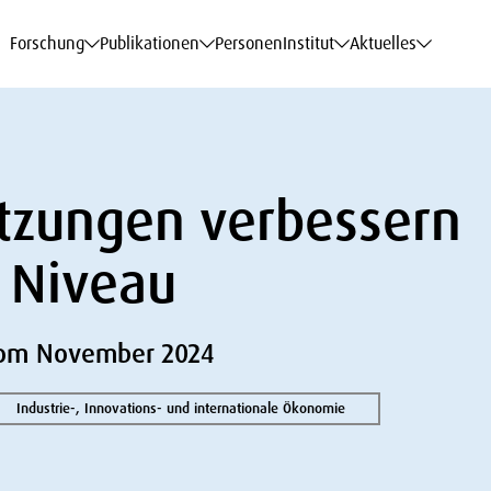
haftsdaten
haftsdaten
haftsdaten
haftsdaten
Karriere
Karriere
Karriere
Karriere
Modelle am WIFO
Modelle am WIFO
Modelle am WIFO
Modelle am WIFO
Forschung
Publikationen
Personen
Institut
Aktuelles
tzungen verbessern
m Niveau
 vom November 2024
Industrie-, Innovations- und internationale Ökonomie