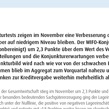
turtests zeigen im November eine Verbesserung
ber auf niedrigem Niveau bleiben. Der WIFO-Konj
onbereinigt) um 2,3 Punkte über dem Wert des Vo
teilungen und die Konjunkturerwartungen verbess
unkturbild wird nach wie vor von der schwachen 
ehmen blieb im Aggregat zum Vorquartal nahezu 
nken zur Kreditvergabe weiterhin mehrheitlich als
n der Gesamtwirtschaft stieg im November um 2,3 Punkte und 
tur besonders bedeutenden Sachgütererzeugung ging der Lageind
ch unter der Nulllinie, die positive von negativen Lageeinschä
nkte) und notierte mit –1,8 Punkten weiter knapp im skeptisch