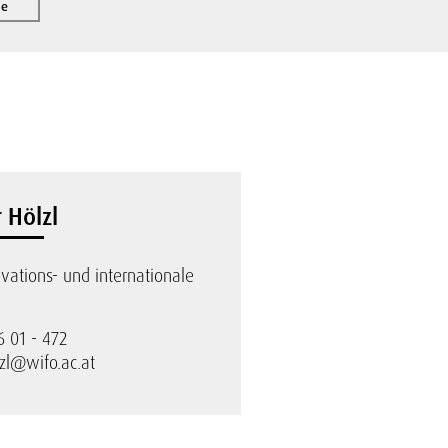
se
 Hölzl
ovations- und internationale
6 01 - 472
zl@wifo.ac.at