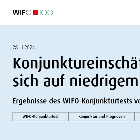
AKTUELL
AKTUELL
AKTUELL
AKTUELL
Außenhandel
Außenhandel
Außenhandel
Außenhandel
Visualisierungen
Visualisierungen
Visualisierungen
Visualisierungen
WIFO-Wirtsc
WIFO-Wirtsc
WIFO-Wirtsc
WIFO-Wirtsc
28.11.2024
Konjunktureinschä
sich auf niedrige
Ergebnisse des WIFO-Konjunkturtests
WIFO-Konjunkturtest
Konjunktur und Prognosen