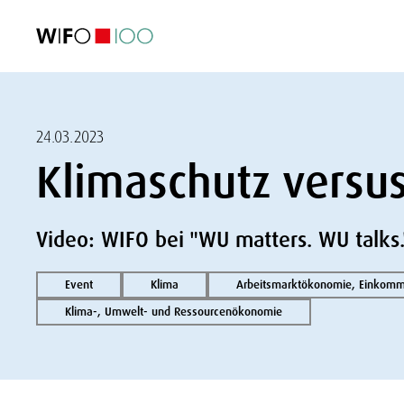
AKTUELL
AKTUELL
AKTUELL
AKTUELL
Außenhandel
Außenhandel
Außenhandel
Außenhandel
Visualisierungen
Visualisierungen
Visualisierungen
Visualisierungen
WIFO-Wirtsc
WIFO-Wirtsc
WIFO-Wirtsc
WIFO-Wirtsc
24.03.2023
Klimaschutz versu
Video: WIFO bei "WU matters. WU talks.
Event
Klima
Arbeitsmarktökonomie, Einkomme
Klima-, Umwelt- und Ressourcenökonomie