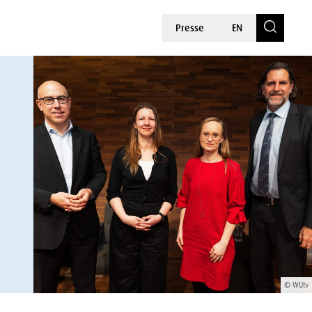
Presse
EN
© WUtv