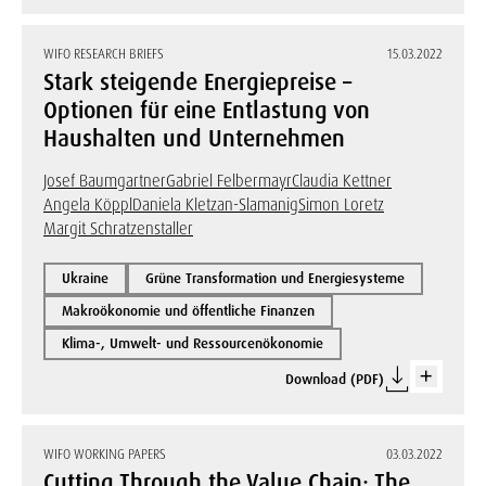
WIFO RESEARCH BRIEFS
15.03.2022
Stark steigende Energiepreise –
Optionen für eine Entlastung von
Haushalten und Unternehmen
Josef Baumgartner
Gabriel Felbermayr
Claudia Kettner
Angela Köppl
Daniela Kletzan-Slamanig
Simon Loretz
Margit Schratzenstaller
Ukraine
Grüne Transformation und Energiesysteme
Makroökonomie und öffentliche Finanzen
Klima-, Umwelt- und Ressourcenökonomie
Download (PDF)
WIFO WORKING PAPERS
03.03.2022
Cutting Through the Value Chain: The