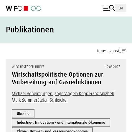
EN
Publikationen
Neueste zuerst
WIFO RESEARCH BRIEFS
19.05.2022
Wirtschaftspolitische Optionen zur
Vorbereitung auf Gasreduktionen
Michael Böheim
Jürgen Janger
Angela Köppl
Franz Sinabell
Mark Sommer
Stefan Schleicher
Ukraine
Industrie-, Innovations- und internationale Ökonomie
Klima-, Umwelt- und Ressourcenökonomie