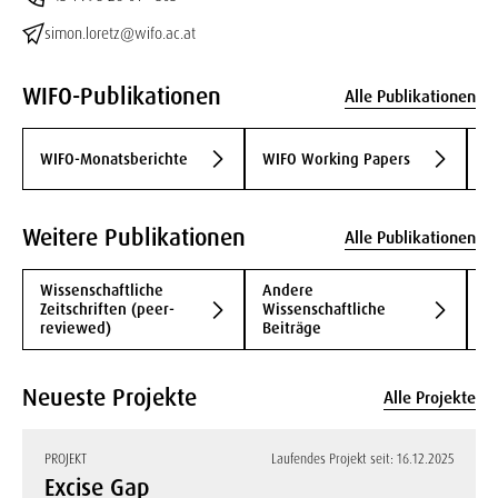
simon.loretz@wifo.ac.at
WIFO-Publikationen
Alle Publikationen
WIFO-Monatsberichte
WIFO Working Papers
W
Weitere Publikationen
Alle Publikationen
Wissenschaftliche
Andere
B
Zeitschriften (peer-
Wissenschaftliche
B
reviewed)
Beiträge
Neueste Projekte
Alle Projekte
PROJEKT
Laufendes Projekt seit: 16.12.2025
Excise Gap