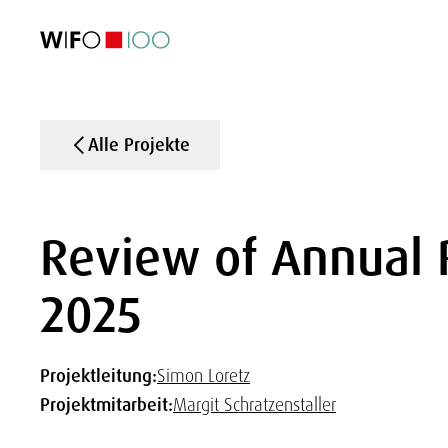
AKTUELL
AKTUELL
AKTUELL
AKTUELL
Außenhandel
Außenhandel
Außenhandel
Außenhandel
Visualisierungen
Visualisierungen
Visualisierungen
Visualisierungen
WIFO-Wirtsc
WIFO-Wirtsc
WIFO-Wirtsc
WIFO-Wirtsc
Alle Projekte
Review of Annual 
2025
Projektleitung:
Simon Loretz
Projektmitarbeit:
Margit Schratzenstaller