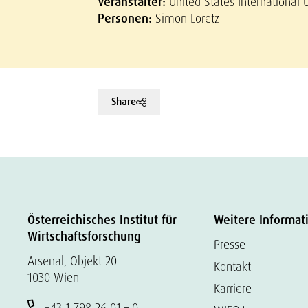
Veranstalter:
United States International U
Personen:
Simon Loretz
Share
Österreichisches Institut für
Weitere Informat
Wirtschaftsforschung
Presse
Arsenal, Objekt 20
Kontakt
1030 Wien
Karriere
+43 1 798 26 01 – 0