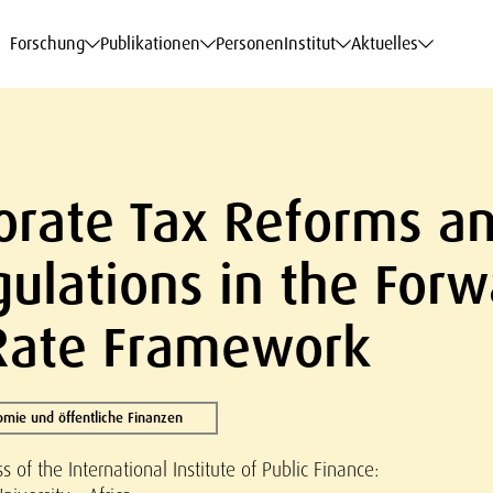
haftsdaten
haftsdaten
haftsdaten
haftsdaten
Karriere
Karriere
Karriere
Karriere
Modelle am WIFO
Modelle am WIFO
Modelle am WIFO
Modelle am WIFO
Forschung
Publikationen
Personen
Institut
Aktuelles
orate Tax Reforms an
ulations in the Forw
 Rate Framework
mie und öffentliche Finanzen
 of the International Institute of Public Finance: