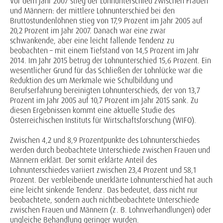
Vor dem Jahr 2007 stieg der Lohnunterschied zwischen Frauen
und Männern: der mittlere Lohnunterschied bei den
Bruttostundenlöhnen stieg von 17,9 Prozent im Jahr 2005 auf
20,2 Prozent im Jahr 2007. Danach war eine zwar
schwankende, aber eine leicht fallende Tendenz zu
beobachten – mit einem Tiefstand von 14,5 Prozent im Jahr
2014. Im Jahr 2015 betrug der Lohnunterschied 15,6 Prozent. Ein
wesentlicher Grund für das Schließen der Lohnlücke war die
Reduktion des um Merkmale wie Schulbildung und
Berufserfahrung bereinigten Lohnunterschieds, der von 13,7
Prozent im Jahr 2005 auf 10,7 Prozent im Jahr 2015 sank. Zu
diesen Ergebnissen kommt eine aktuelle Studie des
Österreichischen Instituts für Wirtschaftsforschung (WIFO).
Zwischen 4,2 und 8,9 Prozentpunkte des Lohnunterschiedes
werden durch beobachtete Unterschiede zwischen Frauen und
Männern erklärt. Der somit erklärte Anteil des
Lohnunterschiedes variiert zwischen 23,4 Prozent und 58,1
Prozent. Der verbleibende unerklärte Lohnunterschied hat auch
eine leicht sinkende Tendenz. Das bedeutet, dass nicht nur
beobachtete, sondern auch nichtbeobachtete Unterschiede
zwischen Frauen und Männern (z. B. Lohnverhandlungen) oder
ungleiche Behandlung geringer wurden.