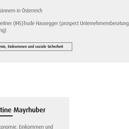
ännern in Österreich
eitner (IHS)
Trude Hausegger (prospect Unternehmensberatung
ng)
mie, Einkommen und soziale Sicherheit
stine Mayrhuber
ökonomie, Einkommen und