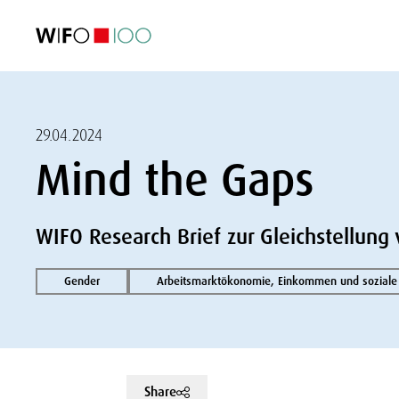
AKTUELL
AKTUELL
AKTUELL
AKTUELL
Außenhandel
Außenhandel
Außenhandel
Außenhandel
Visualisierungen
Visualisierungen
Visualisierungen
Visualisierungen
WIFO-Wirtsc
WIFO-Wirtsc
WIFO-Wirtsc
WIFO-Wirtsc
29.04.2024
Mind the Gaps
WIFO Research Brief zur Gleichstellung
Gender
Arbeitsmarktökonomie, Einkommen und soziale 
Share