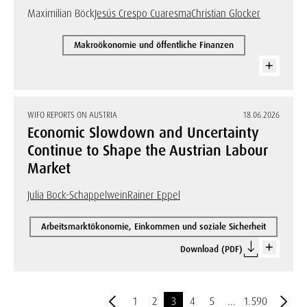
Maximilian Böck
Jesús Crespo Cuaresma
Christian Glocker
Makroökonomie und öffentliche Finanzen
WIFO REPORTS ON AUSTRIA
18.06.2026
Economic Slowdown and Uncertainty
Continue to Shape the Austrian Labour
Market
Julia Bock-Schappelwein
Rainer Eppel
Arbeitsmarktökonomie, Einkommen und soziale Sicherheit
Download (PDF)
1
2
3
4
5
…
1.590