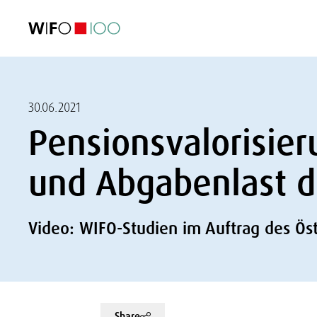
AKTUELL
AKTUELL
AKTUELL
AKTUELL
Außenhandel
Außenhandel
Außenhandel
Außenhandel
Visualisierungen
Visualisierungen
Visualisierungen
Visualisierungen
WIFO-Wirtsc
WIFO-Wirtsc
WIFO-Wirtsc
WIFO-Wirtsc
30.06.2021
Pensionsvalorisie
und Abgabenlast d
Video: WIFO-Studien im Auftrag des Öst
Share