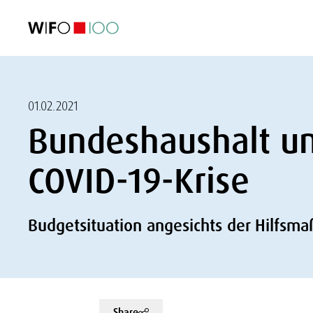
AKTUELL
AKTUELL
AKTUELL
AKTUELL
Außenhandel
Außenhandel
Außenhandel
Außenhandel
Visualisierungen
Visualisierungen
Visualisierungen
Visualisierungen
WIFO-Wirtsc
WIFO-Wirtsc
WIFO-Wirtsc
WIFO-Wirtsc
01.02.2021
Bundeshaushalt un
COVID-19-Krise
Budgetsituation angesichts der Hilfs
Share