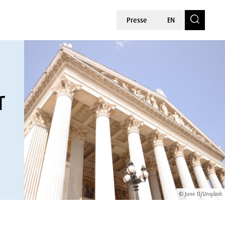
Presse
EN
r
© June O/Unsplash