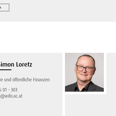
n
 Simon Loretz
 und öffentliche Finanzen
6 01 - 303
z@wifo.ac.at