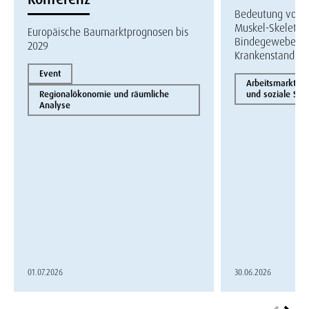
Bedeutung von E
Muskel-Skelett-
Europäische Baumarktprognosen bis
Bindegewebes fü
2029
Krankenstandge
Event
Arbeitsmarktö
Regionalökonomie und räumliche
und soziale Sich
Analyse
01.07.2026
30.06.2026