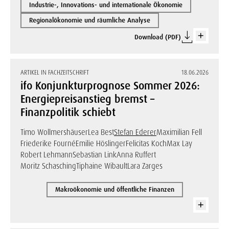
Industrie-, Innovations- und internationale Ökonomie
Regionalökonomie und räumliche Analyse
Download (PDF)
ARTIKEL IN FACHZEITSCHRIFT
18.06.2026
ifo Konjunkturprognose Sommer 2026:
Energiepreisanstieg bremst –
Finanzpolitik schiebt
Timo Wollmershäuser
Lea Best
Stefan Ederer
Maximilian Fell
Friederike Fourné
Emilie Höslinger
Felicitas Koch
Max Lay
Robert Lehmann
Sebastian Link
Anna Ruffert
Moritz Schasching
Tiphaine Wibault
Lara Zarges
Makroökonomie und öffentliche Finanzen