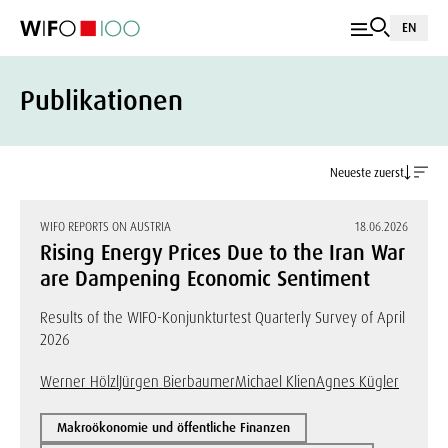
EN
Publikationen
Neueste zuerst
WIFO REPORTS ON AUSTRIA
18.06.2026
Rising Energy Prices Due to the Iran War
are Dampening Economic Sentiment
Results of the WIFO-Konjunkturtest Quarterly Survey of April
2026
Werner Hölzl
Jürgen Bierbaumer
Michael Klien
Agnes Kügler
Makroökonomie und öffentliche Finanzen