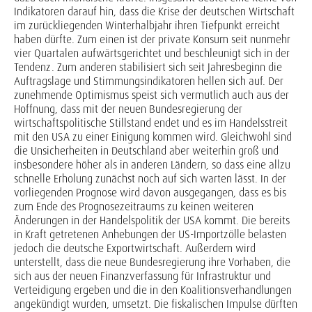
Indikatoren darauf hin, dass die Krise der deutschen Wirtschaft
im zurückliegenden Winterhalbjahr ihren Tiefpunkt erreicht
haben dürfte. Zum einen ist der private Konsum seit nunmehr
vier Quartalen aufwärtsgerichtet und beschleunigt sich in der
Tendenz. Zum anderen stabilisiert sich seit Jahresbeginn die
Auftragslage und Stimmungsindikatoren hellen sich auf. Der
zunehmende Optimismus speist sich vermutlich auch aus der
Hoffnung, dass mit der neuen Bundesregierung der
wirtschaftspolitische Stillstand endet und es im Handelsstreit
mit den USA zu einer Einigung kommen wird. Gleichwohl sind
die Unsicherheiten in Deutschland aber weiterhin groß und
insbesondere höher als in anderen Ländern, so dass eine allzu
schnelle Erholung zunächst noch auf sich warten lässt. In der
vorliegenden Prognose wird davon ausgegangen, dass es bis
zum Ende des Prognosezeitraums zu keinen weiteren
Änderungen in der Handelspolitik der USA kommt. Die bereits
in Kraft getretenen Anhebungen der US-Importzölle belasten
jedoch die deutsche Exportwirtschaft. Außerdem wird
unterstellt, dass die neue Bundesregierung ihre Vorhaben, die
sich aus der neuen Finanzverfassung für Infrastruktur und
Verteidigung ergeben und die in den Koalitionsverhandlungen
angekündigt wurden, umsetzt. Die fiskalischen Impulse dürften