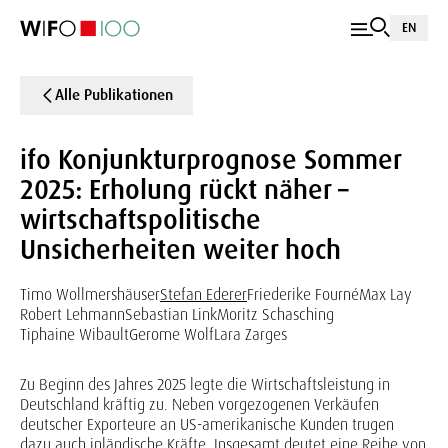
EN
Alle Publikationen
ifo Konjunkturprognose Sommer
2025: Erholung rückt näher –
wirtschaftspolitische
Unsicherheiten weiter hoch
Timo Wollmershäuser
Stefan Ederer
Friederike Fourné
Max Lay
Robert Lehmann
Sebastian Link
Moritz Schasching
Tiphaine Wibault
Gerome Wolf
Lara Zarges
Zu Beginn des Jahres 2025 legte die Wirtschaftsleistung in
Deutschland kräftig zu. Neben vorgezogenen Verkäufen
deutscher Exporteure an US-amerikanische Kunden trugen
dazu auch inländische Kräfte. Insgesamt deutet eine Reihe von