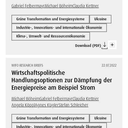
Gabriel Felbermayr
Michael Böheim
Claudia Kettner
Grüne Transformation und Energiesysteme
Ukraine
Industrie-, Innovations- und internationale Ökonomie
Klima-, Umwelt- und Ressourcenökonomie
Download (PDF)
WIFO RESEARCH BRIEFS
22.07.2022
Wirtschaftspolitische
Handlungsoptionen zur Dämpfung der
Energiepreise am Beispiel Strom
Michael Böheim
Gabriel Felbermayr
Claudia Kettner
Angela Köppl
Agnes Kügler
Stefan Schleicher
Grüne Transformation und Energiesysteme
Ukraine
Industrie-, Innovations- und internationale Ökonomie