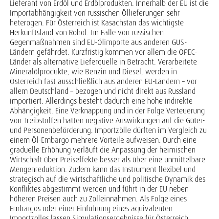
Lieferant von Erdöl und Erdölprodukten. Innerhalb der EU ist die
Importabhängigkeit von russischen Öllieferungen sehr
heterogen. Für Österreich ist Kasachstan das wichtigste
Herkunftsland von Rohöl. Im Falle von russischen
Gegenmaßnahmen sind EU-Ölimporte aus anderen GUS-
Ländern gefährdet. Kurzfristig kommen vor allem die OPEC-
Länder als alternative Lieferquelle in Betracht. Verarbeitete
Mineralölprodukte, wie Benzin und Diesel, werden in
Österreich fast ausschließlich aus anderen EU-Ländern – vor
allem Deutschland – bezogen und nicht direkt aus Russland
importiert. Allerdings besteht dadurch eine hohe indirekte
Abhängigkeit. Eine Verknappung und in der Folge Verteuerung
von Treibstoffen hätten negative Auswirkungen auf die Güter-
und Personenbeförderung. Importzölle dürften im Vergleich zu
einem Öl-Embargo mehrere Vorteile aufweisen. Durch eine
graduelle Erhöhung verläuft die Anpassung der heimischen
Wirtschaft über Preiseffekte besser als über eine unmittelbare
Mengenreduktion. Zudem kann das Instrument flexibel und
strategisch auf die wirtschaftliche und politische Dynamik des
Konfliktes abgestimmt werden und führt in der EU neben
höheren Preisen auch zu Zolleinnahmen. Als Folge eines
Embargos oder einer Einführung eines äquivalenten
Importzolles lassen Simulationsergebnisse für Österreich