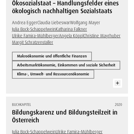
Ökosozialstaat – Handlungsfelder eines
ökologisch nachhaltigen Sozialstaats
Andrea Egger
Claudia Liebeswar
Wolfgang Mayer
Julia Bock-Schappelwein
Katharina Falkner
Ulrike Famira-Mühlberger
Angela Köppl
Christine Mayrhuber
Margit Schratzenstaller
Makroökonomie und öffentliche Finanzen
Arbeitsmarktökonomie, Einkommen und soziale Sicherheit
Klima-, Umwelt- und Ressourcenökonomie
BUCHKAPITEL
2020
Bildungskarenz und Bildungsteilzeit in
Österreich
Julia Bock-Schappelwein
Ulrike Famira-Mühlberger