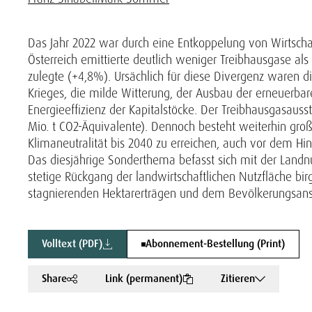
Das Jahr 2022 war durch eine Entkoppelung von Wirtsch
Österreich emittierte deutlich weniger Treibhausgase als
zulegte (+4,8%). Ursächlich für diese Divergenz waren di
Krieges, die milde Witterung, der Ausbau der erneuerba
Energieeffizienz der Kapitalstöcke. Der Treibhausgasauss
Mio. t CO2-Äquivalente). Dennoch besteht weiterhin groß
Klimaneutralität bis 2040 zu erreichen, auch vor dem H
Das diesjährige Sonderthema befasst sich mit der Landnu
stetige Rückgang der landwirtschaftlichen Nutzfläche bi
stagnierenden Hektarerträgen und dem Bevölkerungsansti
Volltext (PDF)
Abonnement-Bestellung (Print)
Share
Link (permanent)
Zitieren