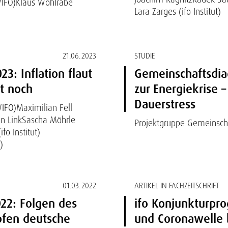
IFO)
Klaus Wohlrabe
Lara Zarges (ifo Institut)
21.06.2023
STUDIE
: Inflation flaut
Gemeinschaftsdia
t noch
zur Energiekrise –
Dauerstress
IFO)
Maximilian Fell
n Link
Sascha Möhrle
Projektgruppe Gemeinsch
fo Institut)
)
01.03.2022
ARTIKEL IN FACHZEITSCHRIFT
022: Folgen des
ifo Konjunkturpro
pfen deutsche
und Coronawelle 