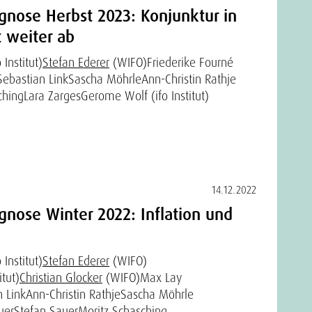
gnose Herbst 2023: Konjunktur in
 weiter ab
Institut)
Stefan Ederer
(WIFO)
Friederike Fourné
Sebastian Link
Sascha Möhrle
Ann-Christin Rathje
ching
Lara Zarges
Gerome Wolf (ifo Institut)
14.12.2022
gnose Winter 2022: Inflation und
Institut)
Stefan Ederer
(WIFO)
itut)
Christian Glocker
(WIFO)
Max Lay
n Link
Ann-Christin Rathje
Sascha Möhrle
uer
Stefan Sauer
Moritz Schasching