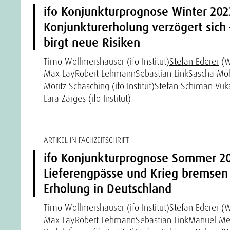
ifo Konjunkturprognose Winter 202
Konjunkturerholung verzögert sich 
birgt neue Risiken
Timo Wollmershäuser (ifo Institut)
Stefan Ederer
(W
Max Lay
Robert Lehmann
Sebastian Link
Sascha Möh
Moritz Schasching (ifo Institut)
Stefan Schiman-Vuk
Lara Zarges (ifo Institut)
ARTIKEL IN FACHZEITSCHRIFT
ifo Konjunkturprognose Sommer 202
Lieferengpässe und Krieg bremsen 
Erholung in Deutschland
Timo Wollmershäuser (ifo Institut)
Stefan Ederer
(W
Max Lay
Robert Lehmann
Sebastian Link
Manuel Me