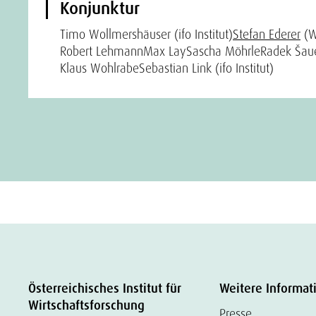
Konjunktur
Timo Wollmershäuser (ifo Institut)
Stefan Ederer
(W
Robert Lehmann
Max Lay
Sascha Möhrle
Radek Šau
Klaus Wohlrabe
Sebastian Link (ifo Institut)
Österreichisches Institut für
Weitere Informat
Wirtschaftsforschung
Presse