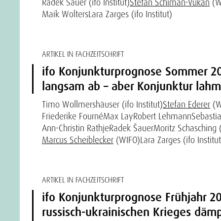
Radek Šauer (ifo Institut)
Stefan Schiman-Vukan
(W
Maik Wolters
Lara Zarges (ifo Institut)
ARTIKEL IN FACHZEITSCHRIFT
ifo Konjunkturprognose Sommer 2023
langsam ab – aber Konjunktur lahm
Timo Wollmershäuser (ifo Institut)
Stefan Ederer
(W
Friederike Fourné
Max Lay
Robert Lehmann
Sebastia
Ann-Christin Rathje
Radek Šauer
Moritz Schasching (i
Marcus Scheiblecker
(WIFO)
Lara Zarges (ifo Institut
ARTIKEL IN FACHZEITSCHRIFT
ifo Konjunkturprognose Frühjahr 2
russisch-ukrainischen Krieges däm