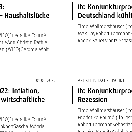
3:
ifo Konjunkturpro
– Haushaltslücke
Deutschland kühlt
Timo Wollmershäuser (ifo 
Max Lay
Robert Lehmann
IFO)
Friederike Fourné
Radek Šauer
Moritz Schas
rle
Ann-Christin Rathje
an
(WIFO)
Gerome Wolf
01.06.2022
ARTIKEL IN FACHZEITSCHRIFT
2: Inflation,
ifo Konjunkturpro
wirtschaftliche
Rezession
Timo Wollmershäuser (ifo 
Friederike Fourné (ifo Inst
IFO)
Friederike Fourné
Robert Lehmann
Sebastia
nkhoff
Sascha Möhrle
Joachim Ragnitz
Radek Ša