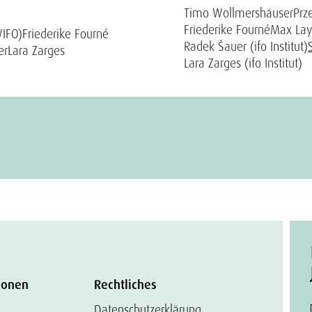
Timo Wollmershäuser
Prz
Friederike Fourné
Max La
IFO)
Friederike Fourné
Radek Šauer (ifo Institut)
er
Lara Zarges
Lara Zarges (ifo Institut)
ionen
Rechtliches
Datenschutzerklärung