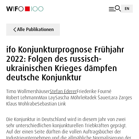
EN
Alle Publikationen
ifo Konjunkturprognose Frühjahr
2022: Folgen des russisch-
ukrainischen Krieges dämpfen
deutsche Konjunktur
Timo Wollmershäuser
Stefan Ederer
Friederike Fourné
Robert Lehmann
Max Lay
Sascha Möhrle
Radek Šauer
Lara Zarges
Klaus Wohlrabe
Sebastian Link
Die Konjunktur in Deutschland wird in diesem Jahr von zwei
sehr unterschiedlichen konjunkturellen Triebkräften geprägt.
Auf der einen Seite dürften die vollen Auftragsbücher der
Industrieunternehmen und die allmähliche Normalisierung der