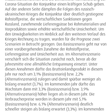
Corona-Situation der Konjunktur einen kräftigen Schub geben.
Auf der anderen Seite dämpfen die Folgen des russisch-
ukrainischen Krieges die Konjunktur über deutlich gestiegene
Rohstoffpreise, die wirtschaftlichen Sanktionen gegen
Russland, zunehmende Lieferengpässe bei Rohmaterialien und
Vorprodukten sowie erhöhte wirtschaftliche Unsicherheit. Um
den Unwägbarkeiten im Hinblick auf den weiteren Verlauf des
Krieges Rechnung zu tragen, wurden für die Prognose zwei
Szenarien in Betracht gezogen. Das Basisszenario geht nur von
einer vorübergehenden Zunahme der Rohstoffpreise,
Lieferengpässe und Unsicherheit aus. Im Alternativszenario
verschärft sich die Situation zunächst noch, bevor ab der
Jahresmitte eine allmähliche Entspannung einsetzt. Unter
diesen Annahmen dürfte das Bruttoinlandsprodukt in diesem
Jahr nur noch um 3,1% (Basisszenario) bzw. 2,2%
(Alternativszenario) zulegen und damit spürbar weniger als
bislang erwartet (3,7%). Im kommenden Jahr dürfte das
Wachstum dann mit 3,3% (Basisszenario) bzw. 3,9%
(Alternativszenario) höher liegen als in diesem Jahr. Die
Verbraucherpreise werden in diesem Jahr mit 5,1%
(Basisszenario) bzw. 6,1% (Alternativszenario) deutlich
schneller steigen als bislang erwartet (3,3%). Im kommenden