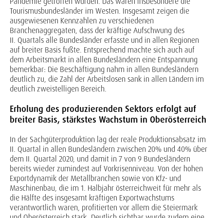
Pandemie getroffen wurden. Das waren insbesondere die
Tourismusbundesländer im Westen. Insgesamt zeigen die
ausgewiesenen Kennzahlen zu verschiedenen
Branchenaggregaten, dass der kräftige Aufschwung des
II. Quartals alle Bundesländer erfasste und in allen Regionen
auf breiter Basis fußte. Entsprechend machte sich auch auf
dem Arbeitsmarkt in allen Bundesländern eine Entspannung
bemerkbar: Die Beschäftigung nahm in allen Bundesländern
deutlich zu, die Zahl der Arbeitslosen sank in allen Ländern im
deutlich zweistelligen Bereich.
Erholung des produzierenden Sektors erfolgt auf
breiter Basis, stärkstes Wachstum in Oberösterreich
In der Sachgüterproduktion lag der reale Produktionsabsatz im
II. Quartal in allen Bundesländern zwischen 20% und 40% über
dem II. Quartal 2020, und damit in 7 von 9 Bundesländern
bereits wieder zumindest auf Vorkrisenniveau. Von der hohen
Exportdynamik der Metallbranchen sowie von Kfz- und
Maschinenbau, die im 1. Halbjahr österreichweit für mehr als
die Hälfte des insgesamt kräftigen Exportwachstums
verantwortlich waren, profitierten vor allem die Steiermark
und Oberösterreich stark. Deutlich sichtbar wurde zudem eine