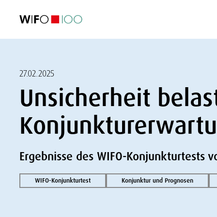
AKTUELL
AKTUELL
AKTUELL
AKTUELL
Außenhandel
Außenhandel
Außenhandel
Außenhandel
Visualisierungen
Visualisierungen
Visualisierungen
Visualisierungen
WIFO-Wirtsc
WIFO-Wirtsc
WIFO-Wirtsc
WIFO-Wirtsc
27.02.2025
Unsicherheit belas
Konjunkturerwart
Ergebnisse des WIFO-Konjunkturtests v
WIFO-Konjunkturtest
Konjunktur und Prognosen