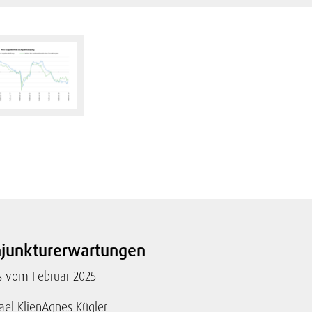
onjunkturerwartungen
s vom Februar 2025
ael Klien
Agnes Kügler