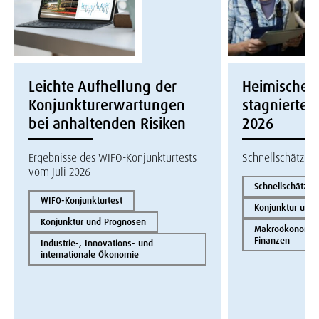
Leichte Aufhellung der
Heimische W
Konjunkturerwartungen
stagnierte i
bei anhaltenden Risiken
2026
Ergebnisse des WIFO-Konjunkturtests
Schnellschätzun
vom Juli 2026
Schnellschätzun
WIFO-Konjunkturtest
Konjunktur und
Konjunktur und Prognosen
Makroökonomie 
Finanzen
Industrie-, Innovations- und
internationale Ökonomie