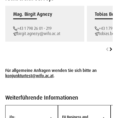
Mag. Birgit Agnezy
Tobias Ber
+43 1 798 26 01 - 219
+43 1 798 2
birgit.agnezy@wifo.ac.at
tobias.ber
Für allgemeine Anfragen wenden Sie sich bitte an
konjunkturtest@wifo.ac.at
.
Weiterführende Informationen
E
K
ifo-
EU Business and