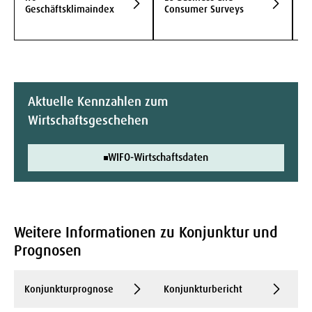
I
Geschäftsklimaindex
Consumer Surveys
E
K
Aktuelle Kennzahlen zum
Wirtschaftsgeschehen
WIFO-Wirtschaftsdaten
Weitere Informationen zu Konjunktur und
Prognosen
Vo
Konjunkturprognose
Konjunkturbericht
G