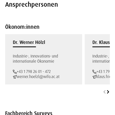
Ansprechpersonen
Ökonom:innen
Dr. Werner Hölzl
Dr. Klaus F
Industrie-, Innovations- und
Industrie-, In
internationale Ökonomie
internationa
+43 1 798 26 01 - 472
+43 1 798 2
werner.hoelzl@wifo.ac.at
klaus.fries
Fachbereich Surveys