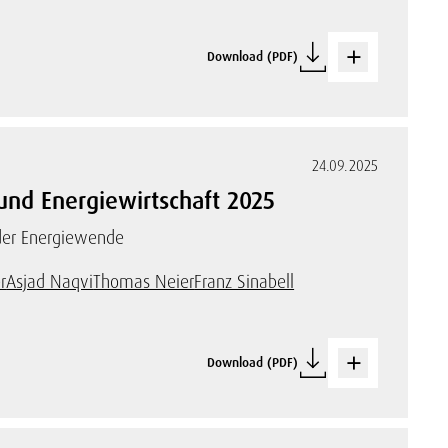
Download (PDF)
24.09.2025
und Energiewirtschaft 2025
 der Energiewende
r
Asjad Naqvi
Thomas Neier
Franz Sinabell
Download (PDF)