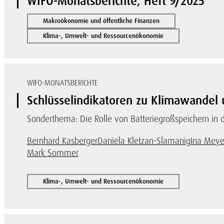
WIFO-Monatsberichte, Heft 9/2025
Makroökonomie und öffentliche Finanzen
Klima-, Umwelt- und Ressourcenökonomie
WIFO-MONATSBERICHTE
Schlüsselindikatoren zu Klimawandel 
Sonderthema: Die Rolle von Batteriegroßspeichern in
Bernhard Kasberger
Daniela Kletzan-Slamanig
Ina Meye
Mark Sommer
Klima-, Umwelt- und Ressourcenökonomie