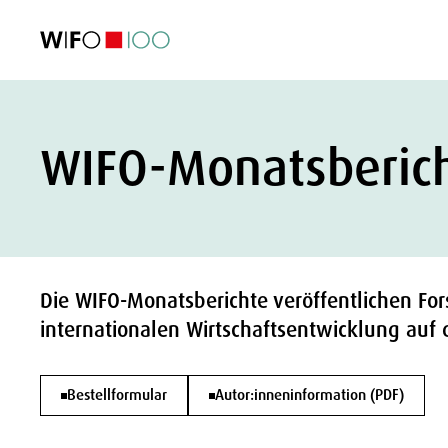
AKTUELL
AKTUELL
AKTUELL
AKTUELL
Außenhandel
Außenhandel
Außenhandel
Außenhandel
Visualisierungen
Visualisierungen
Visualisierungen
Visualisierungen
WIFO-Wirtsc
WIFO-Wirtsc
WIFO-Wirtsc
WIFO-Wirtsc
WIFO-Monatsberic
Die WIFO-Monatsberichte veröffentlichen Fo
internationalen Wirtschaftsentwicklung auf 
Bestellformular
Autor:inneninformation (PDF)