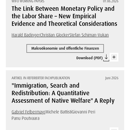
WIFO WORKING PAPERS
01.06.2026
The Link Between Monetary Policy and
the Labor Share – New Empirical
Evidence and Theoretical Considerations
Harald Badinger
Christian Glocker
Stefan Schiman-Vukan
Makroökonomie und öffentliche Finanzen
Download (PDF)
ARTIKEL IN REFERIERTER FACHPUBLIKATION
Juni 2026
"Immigration, Search and
Redistribution: A Quantitative
Assessment of Native Welfare" A Reply
Gabriel Felbermayr
Michele Battisti
Giovanni Peri
Panu Poutvaara