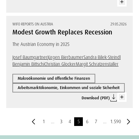
WIFO REPORTS ON AUSTRIA
29.05.2026
Modest Growth Replaces Recession
The Austrian Economy in 2025
Josef Baumgartner
Jürgen Bierbaumer
Sandra Bilek-Steindl
Benjamin Bittschi
Christian Glocker
Margit Schratzenstaller
Makroökonomie und öffentliche Finanzen
Arbeitsmarktökonomie, Einkommen und soziale Sicherheit
Download (PDF)
1
…
3
4
5
6
7
…
1.590