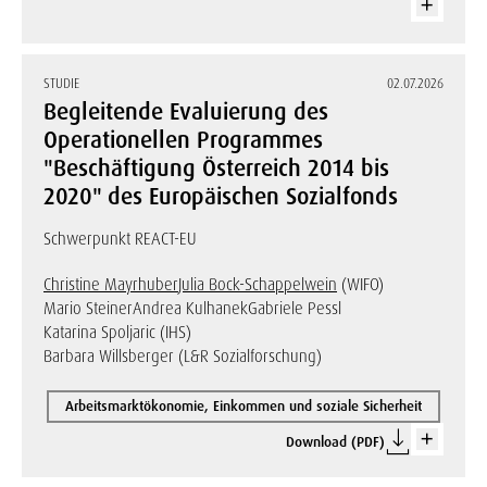
STUDIE
02.07.2026
Begleitende Evaluierung des
Operationellen Programmes
"Beschäftigung Österreich 2014 bis
2020" des Europäischen Sozialfonds
Schwerpunkt REACT-EU
Christine Mayrhuber
Julia Bock-Schappelwein
(WIFO)
Mario Steiner
Andrea Kulhanek
Gabriele Pessl
Katarina Spoljaric (IHS)
Barbara Willsberger (L&R Sozialforschung)
Arbeitsmarktökonomie, Einkommen und soziale Sicherheit
Download (PDF)