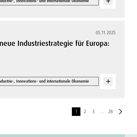
ndustrie-, Innovations- und internationale Ökonomie
05.11.2025
eue Industriestrategie für Europa:
ndustrie-, Innovations- und internationale Ökonomie
1
2
3
…
28