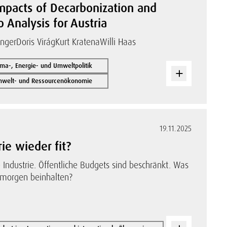
mpacts of Decarbonization and
 Analysis for Austria
nger
Doris Virág
Kurt Kratena
Willi Haas
ima-, Energie- und Umweltpolitik
mwelt- und Ressourcenökonomie
19.11.2025
e wieder fit?
Industrie. Öffentliche Budgets sind beschränkt. Was
 morgen beinhalten?