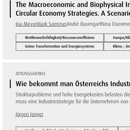
The Macroeconomic and Biophysical I
Circular Economy Strategies. A Scenario
Ina Meyer
Mark Sommer
André Baumgart
Nina Eisenme
Wettbewerbsfähigkeit/Ressourceneffizienz
Europa/Kl
Grüne Transformation und Energiesysteme
Klima-, U
ZEITUNGSARTIKEL
Wie bekommt man Österreichs Industri
Strukturprobleme und hohe Energiekosten belasten die 
muss eine Industriestrategie für die Unternehmen von
Jürgen Janger