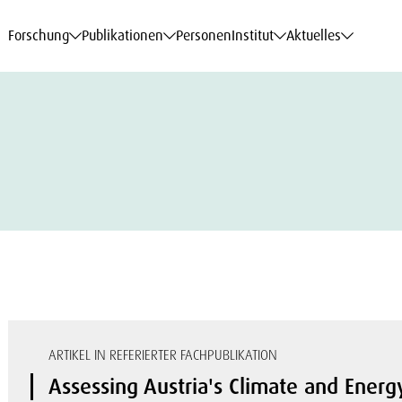
haftsdaten
haftsdaten
haftsdaten
haftsdaten
Karriere
Karriere
Karriere
Karriere
Modelle am WIFO
Modelle am WIFO
Modelle am WIFO
Modelle am WIFO
Forschung
Publikationen
Personen
Institut
Aktuelles
ARTIKEL IN REFERIERTER FACHPUBLIKATION
Assessing Austria's Climate and Ener