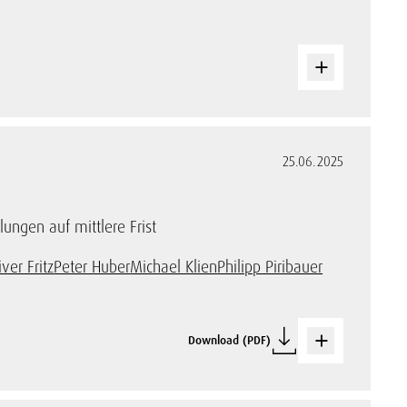
25.06.2025
lungen auf mittlere Frist
iver Fritz
Peter Huber
Michael Klien
Philipp Piribauer
Download (PDF)