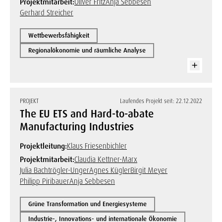
Projektmitarbeit:
Oliver Fritz
Anja Sebbesen
Gerhard Streicher
Wettbewerbsfähigkeit
Regionalökonomie und räumliche Analyse
PROJEKT
Laufendes Projekt seit: 22.12.2022
The EU ETS and Hard-to-abate
Manufacturing Industries
Projektleitung:
Klaus Friesenbichler
Projektmitarbeit:
Claudia Kettner-Marx
Julia Bachtrögler-Unger
Agnes Kügler
Birgit Meyer
Philipp Piribauer
Anja Sebbesen
Grüne Transformation und Energiesysteme
Industrie-, Innovations- und internationale Ökonomie