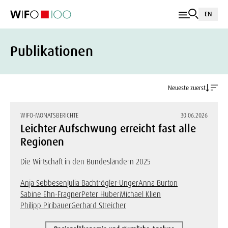
EN
Publikationen
Neueste zuerst
WIFO-MONATSBERICHTE
30.06.2026
Leichter Aufschwung erreicht fast alle
Regionen
Die Wirtschaft in den Bundesländern 2025
Anja Sebbesen
Julia Bachtrögler-Unger
Anna Burton
Sabine Ehn-Fragner
Peter Huber
Michael Klien
Philipp Piribauer
Gerhard Streicher