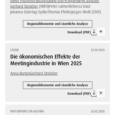
Oliver Fritz
Anna Burton
Sabine Ehn-Fragner
Birgit Schuster
Gerhard Streicher
(WIFO)
Peter Laimer
Rebecca Daul
Johanna Ostertag-Sydler
Thomas Pfeifer
Jürgen Weiß (STAT)
Regionalökonomie und räumliche Analyse
Download (PDF)
STUDIE
22.04.2026
Die ökonomischen Effekte der
Meetingindustrie in Wien 2025
Anna Burton
Gerhard Streicher
Regionalökonomie und räumliche Analyse
Download (PDF)
WIFO REPORTS ON AUSTRIA
26.02.2026