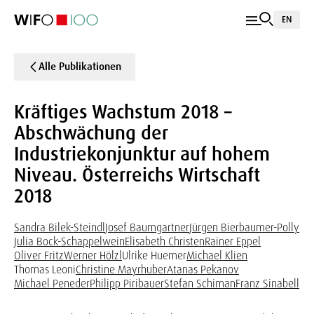
EN
Alle Publikationen
Kräftiges Wachstum 2018 –
Abschwächung der
Industriekonjunktur auf hohem
Niveau. Österreichs Wirtschaft
2018
Sandra Bilek-Steindl
Josef Baumgartner
Jürgen Bierbaumer-Polly
Julia Bock-Schappelwein
Elisabeth Christen
Rainer Eppel
Oliver Fritz
Werner Hölzl
Ulrike Huemer
Michael Klien
Thomas Leoni
Christine Mayrhuber
Atanas Pekanov
Michael Peneder
Philipp Piribauer
Stefan Schiman
Franz Sinabell