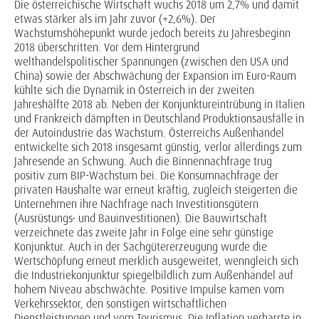
Die österreichische Wirtschaft wuchs 2018 um 2,7% und damit
etwas stärker als im Jahr zuvor (+2,6%). Der
Wachstumshöhepunkt wurde jedoch bereits zu Jahresbeginn
2018 überschritten. Vor dem Hintergrund
welthandelspolitischer Spannungen (zwischen den USA und
China) sowie der Abschwächung der Expansion im Euro-Raum
kühlte sich die Dynamik in Österreich in der zweiten
Jahreshälfte 2018 ab. Neben der Konjunktureintrübung in Italien
und Frankreich dämpften in Deutschland Produktionsausfälle in
der Autoindustrie das Wachstum. Österreichs Außenhandel
entwickelte sich 2018 insgesamt günstig, verlor allerdings zum
Jahresende an Schwung. Auch die Binnennachfrage trug
positiv zum BIP-Wachstum bei. Die Konsumnachfrage der
privaten Haushalte war erneut kräftig, zugleich steigerten die
Unternehmen ihre Nachfrage nach Investitionsgütern
(Ausrüstungs- und Bauinvestitionen). Die Bauwirtschaft
verzeichnete das zweite Jahr in Folge eine sehr günstige
Konjunktur. Auch in der Sachgütererzeugung wurde die
Wertschöpfung erneut merklich ausgeweitet, wenngleich sich
die Industriekonjunktur spiegelbildlich zum Außenhandel auf
hohem Niveau abschwächte. Positive Impulse kamen vom
Verkehrssektor, den sonstigen wirtschaftlichen
Dienstleistungen und vom Tourismus. Die Inflation verharrte in